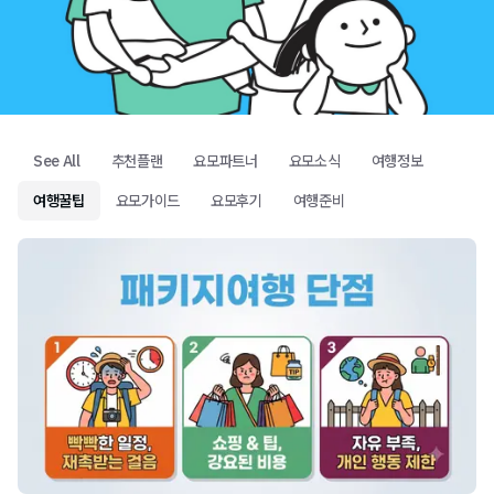
See All
추천플랜
요모파트너
요모소식
여행정보
여행꿀팁
요모가이드
요모후기
여행준비