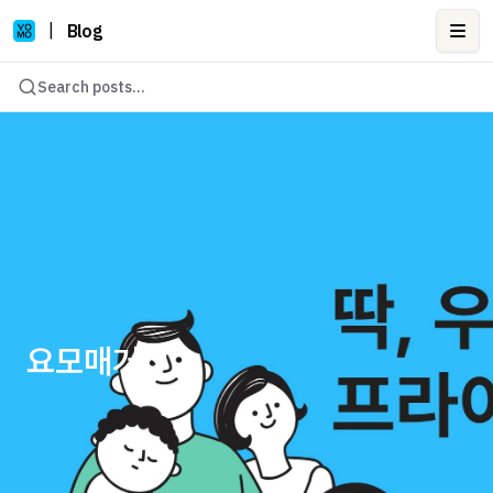
|
Blog
Ope
Search posts...
요모매거진