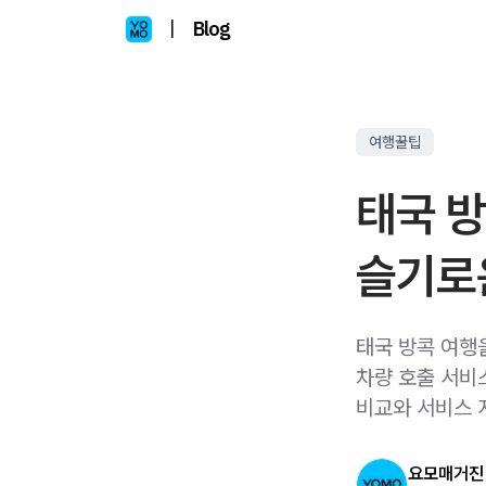
|
Blog
여행꿀팁
태국 방
슬기로
태국 방콕 여행
차량 호출 서비
비교와 서비스 
요모매거진