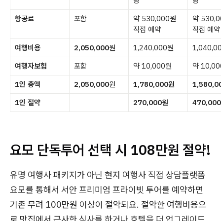
량
량
항공료
포함
약 530,000원
약 530,
직접 예약
직접 예약
여행비용
2,050,000
원
1,240,000원
1,040,0
여행자보험
포함
약 10,000원
약 10,0
1인 총액
2,050,000
원
1,780,000원
1,580,
1인 절약
270,000원
470,00
요모 단독투어 선택 시 108만원 절약!
유명 여행사 패키지가 아닌 현지 여행사 직접 상담플랫폼
요모를 통해서 서안 프리미엄 프라이빗 투어를 예약하면
기존 무려 100만원 이상이 절약되요. 절약한 여행비용으
로 맛집에서 근사한 식사를 하거나 호텔을 더 업그레이드