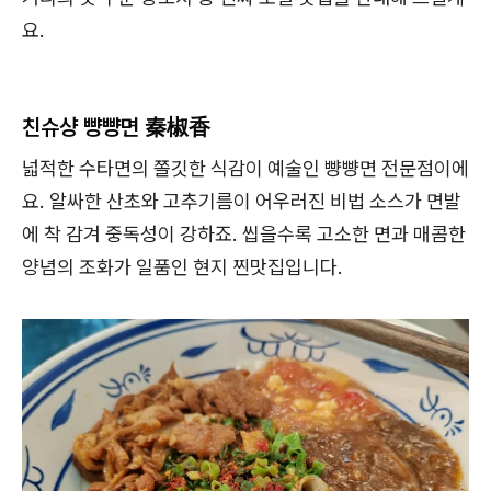
요.
친슈샹 뺭뺭면 秦椒香
넓적한 수타면의 쫄깃한 식감이 예술인 뺭뺭면 전문점이에
요. 알싸한 산초와 고추기름이 어우러진 비법 소스가 면발
에 착 감겨 중독성이 강하죠. 씹을수록 고소한 면과 매콤한
양념의 조화가 일품인 현지 찐맛집입니다.