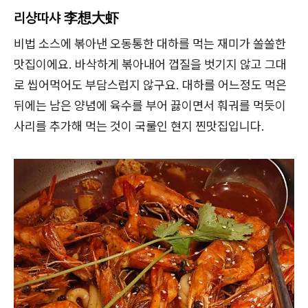
리샹따샤 李想大虾
비법 소스에 볶아낸 오동통한 대하를 먹는 재미가 쏠쏠한
맛집이에요. 바삭하게 볶아내어 껍질을 벗기지 않고 그대
로 씹어먹어도 부담스럽지 않구요. 대하를 어느정도 먹은
뒤에는 남은 양념에 육수를 부어 끓이면서 훠궈를 먹듯이
사리를 추가해 먹는 것이 국룰인 현지 찐맛집입니다.