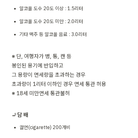
알코올 도수 20도 이상 : 1.5리터
알코올 도수 20도 미만 : 2.0리터
기타 맥주 등 알코올 음료 : 3.0리터
※ 단, 여행자가 병, 통, 캔 등 

봉인된 용기에 반입하고 

그 용량이 면세량을 초과하는 경우

초과량이 1리터 이하인 경우 면세 통관 허용

※ 18세 미만면세 통관불허
🚬
담 배
궐연(cigarette) 200개비