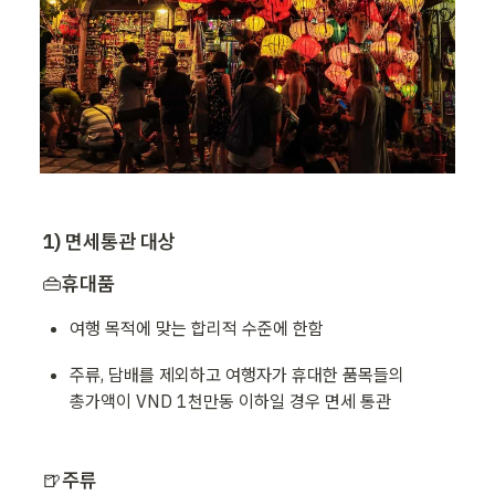
1) 면세통관 대상
👜
휴대품
여행 목적에 맞는 합리적 수준에 한함
주류, 담배를 제외하고 여행자가 휴대한 품목들의 

총가액이 VND 1천만동 이하일 경우 면세 통관
🍺
주류