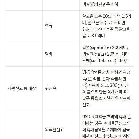
액 VND 1천만동 이하
알코올 도수 20도 이상: 1.5리
터, 알코올 도수 20도 미만: 
ㅤ
주류
2.0리터, 기타 맥주 등 알코올 
음료: 3.0리터
궐연(cigarette) 200개비, 
ㅤ
담배
엽궐연(cigar) 20개비, 기타 
담배(cut Tobacco) 250g
VND 3억동 가치 이상의 귀금
속(은, 백금, 은과 백금의 합
금) 세관에 신고, 300g 이상
세관신고 등 대상
귀금속
의 금으로 만든 악세서리, 미
술품 등을 소지한 경우 세관에 
신고
USD 5,000불 초과액 휴대 반
입하는 경우, 휴대물품신고서
ㅤ
외국환신고
에 휴대금액을 기재하여 입국
세관에 신고 후 신고서에 직인 