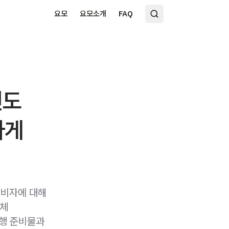
요모
요모소개
FAQ
인도
하게
지비자에 대해
단체
여행 준비물과