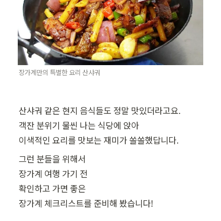
장가계만의 특별한 요리 산샤궈
산샤궈 같은 현지 음식들도 정말 맛있더라고요.

객잔 분위기 물씬 나는 식당에 앉아

그런 분들을 위해서 

장가계 여행 가기 전

확인하고 가면 좋은

장가계 체크리스트를 준비해 봤습니다!