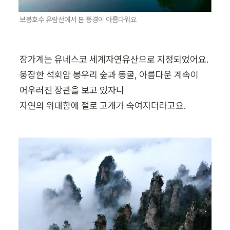
보봉호수 유람선에서 본 풍경이 아름다워요
장가계는 유네스코 세계자연유산으로 지정되었어요.

웅장한 석회암 봉우리 숲과 동굴, 아름다운 계속이

어우러진 장관을 보고 있자니

자연의 위대함에 절로 고개가 숙여지더라고요.