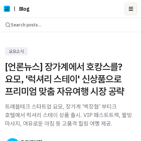
|
Blog
Ope
Search posts...
요모소식
[언론뉴스] 장가계에서 호캉스를?
요모, '럭셔리 스테이' 신상품으로
프리미엄 맞춤 자유여행 시장 공략
트래블테크 스타트업 요모, 장가계 '백장협' 부티크
호텔에서 럭셔리 스테이 상품 출시. VIP 패스트트랙, 웰빙
마사지, 여유로운 아침 등 고품격 힐링 여행 제공.