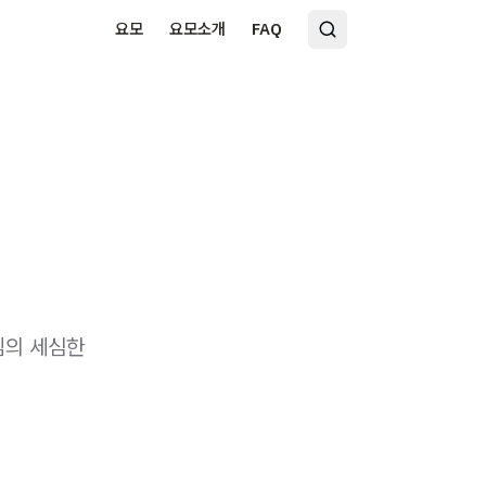
요모
요모소개
FAQ
님의 세심한