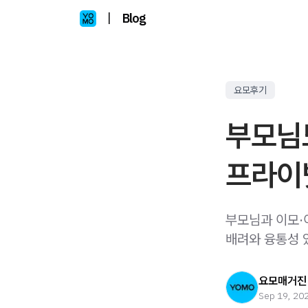
|
Blog
요모후기
부모님
프라이
부모님과 이모·
배려와 융통성 
요모매거진
Sep 19, 20