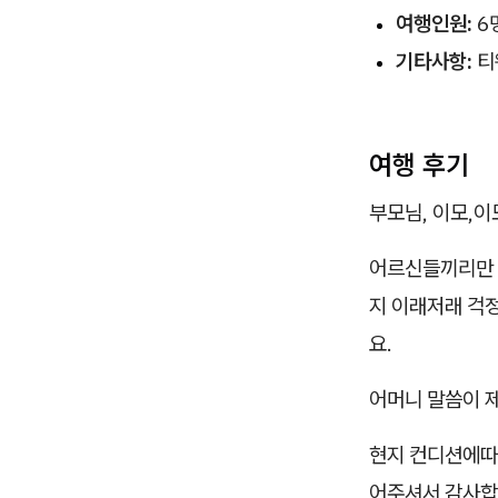
여행인원:
6
기타사항:
티
여행 후기
부모님, 이모,이모부
어르신들끼리만 가
지 이래저래 걱
요.
어머니 말씀이 
현지 컨디션에따
어주셔서 감사합