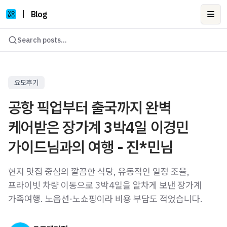
|
Blog
Ope
Search posts...
요모후기
공항 픽업부터 출국까지 완벽
케어받은 장가계 3박4일 이경민
가이드님과의 여행 - 진*민님
현지 맛집 중심의 깔끔한 식당, 유동적인 일정 조율,
프라이빗 차량 이동으로 3박4일을 알차게 보낸 장가계
가족여행. 노옵션·노쇼핑이라 비용 부담도 적었습니다.