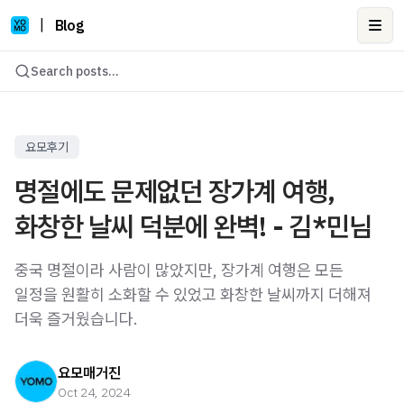
|
Blog
Ope
Search posts...
요모후기
명절에도 문제없던 장가계 여행,
화창한 날씨 덕분에 완벽! - 김*민님
중국 명절이라 사람이 많았지만, 장가계 여행은 모든
일정을 원활히 소화할 수 있었고 화창한 날씨까지 더해져
더욱 즐거웠습니다.
요모매거진
Oct 24, 2024