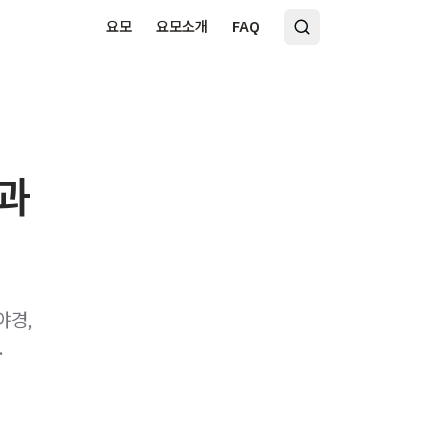
요모
요모소개
FAQ
안과
야경,
.