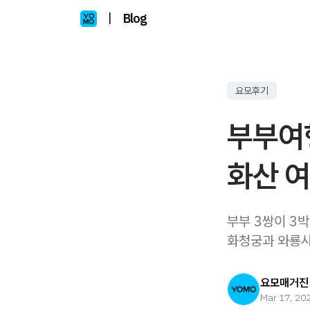
|
Blog
요모후기
부부여행
화산 여
부부 3쌍이 3
화청궁과 와룡사
요모매거진
Mar 17, 20