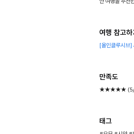
안 여행을 추천한
여행 참고하
[올인클루시브] 
만족도
★★★★★ (5/
태그
#요모 #시안 