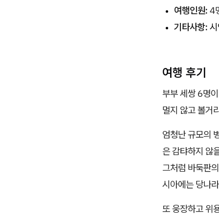
여행인원:
4
기타사항:
시
여행 후기
부부 세쌍 6명이
멀지 않고 볼거리
엄청난 규모의 
은 감탸하지 않
그처럼 바둑판의
시아에는 당나라
또 웅장하고 위