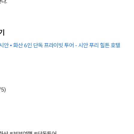
다.
기
시안 • 화산 6인 단독 프라이빗 투어 - 시안 푸리 힐튼 호텔
5)
#화산 #부부여행 #단독투어