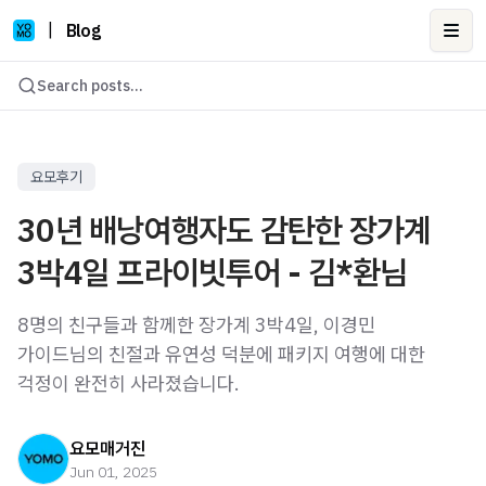
|
Blog
Ope
Search posts...
요모후기
30년 배낭여행자도 감탄한 장가계
3박4일 프라이빗투어 - 김*환님
8명의 친구들과 함께한 장가계 3박4일, 이경민
가이드님의 친절과 유연성 덕분에 패키지 여행에 대한
걱정이 완전히 사라졌습니다.
요모매거진
Jun 01, 2025