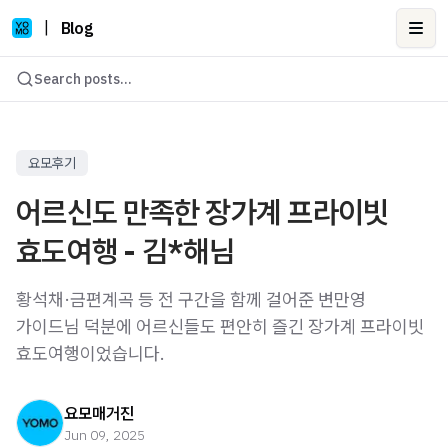
|
Blog
Ope
Search posts...
요모후기
어르신도 만족한 장가계 프라이빗
효도여행 - 김*해님
황석채·금편계곡 등 전 구간을 함께 걸어준 변만영
가이드님 덕분에 어르신들도 편안히 즐긴 장가계 프라이빗
효도여행이었습니다.
요모매거진
Jun 09, 2025