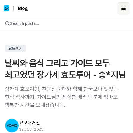
|
Blog
Ope
Search posts...
요모후기
날씨와 음식 그리고 가이드 모두
최고였던 장가계 효도투어 - 송*지님
장가계 효도여행, 천문산 운해와 함께 한국보다 맛있는
한식 식사까지! 가이드님의 세심한 배려 덕분에 엄마도
행복한 시간을 보내셨습니다.
요모매거진
Sep 17, 2025