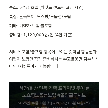
숙소
: 5성급 호텔 (하얏트 센트릭 고신 시안)
특징
: 단독투어, 노쇼핑/노옵션/노팁
기타
: 여행자 보험 불포함
총비용
: 1,120,000원/인 (4인 기준)
서비스 포함/불포함 항목에 보이는 것처럼 항공권과 
여행자 보험만 직접 준비하시는 수고로움만 감수하신
다면 여행 준비가 가능합니다.