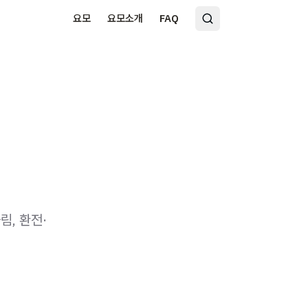
요모
요모소개
FAQ
림, 환전·