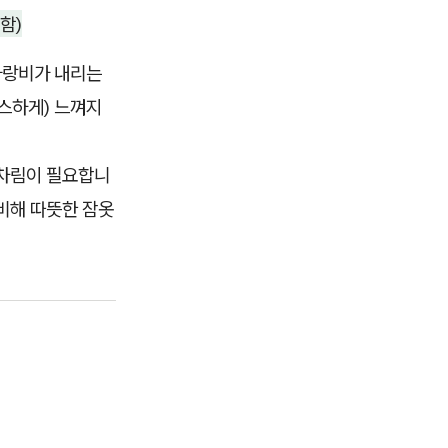
 함)
가랑비가 내리는
스스하게) 느껴지
옷차림이 필요합니
대비해 따뜻한 잠옷