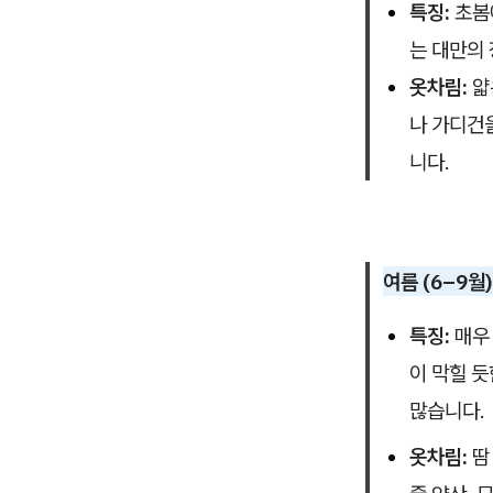
특징:
초봄에
는 대만의
옷차림:
얇
나 가디건
니다.
여름 (6–9월)
특징:
매우 
이 막힐 
많습니다.
옷차림:
땀