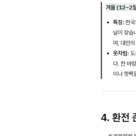
겨울 (12–2월
특징:
한국
날이 잦습니
며, 대만의
옷차림:
도
다. 찬 바
이나 핫팩
4. 환전