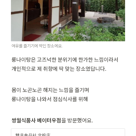
여유를 즐기기에 딱인 장소에요.
룽나이탕은 고즈넉한 분위기에 한가한 느낌이라서

개인적으로 제 취향에 딱 맞는 장소였답니다.
몸이 노곤노곤 해지는 느낌을 즐기며

룽나이탕을 나와서 점심식사를 위해
쌍월식품사 베이터우점
을 방문했어요.
雙月食品社 北投店