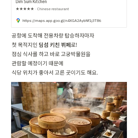
Dim Sum Kitchen
★★★★★ · Chinese restaurant
https://maps.app.goo.gl/n4XGA2AybNf1j3T86
공항에 도착해 전용차량 탑승하자마자

첫 목적지인 
딤섬 키친 뷔페
로!

점심 식사를 하고 바로 고궁박물원을

관람할 예정이기 때문에

식당 위치가 좋아서 고른 곳이기도 해요.