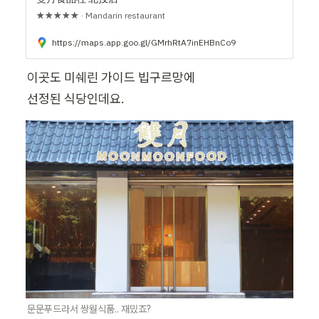
★★★★★ · Mandarin restaurant
https://maps.app.goo.gl/GMrhRtA7inEHBnCo9
이곳도 미쉐린 가이드 빕구르망에

선정된 식당인데요.
문문푸드라서 쌍월식품.. 재밌죠?