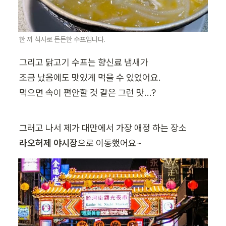
한 끼 식사로 든든한 수프입니다.
그리고 닭고기 수프는 향신료 냄새가

조금 났음에도 맛있게 먹을 수 있었어요.

먹으면 속이 편안할 것 같은 그런 맛...?
라오허제 야시장
으로 이동했어요~