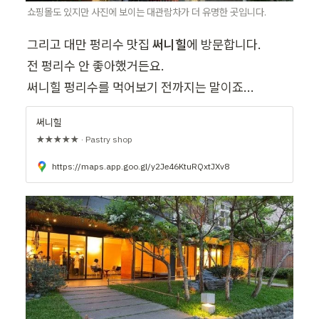
쇼핑몰도 있지만 사진에 보이는 대관람차가 더 유명한 곳입니다.
그리고 대만 펑리수 맛집 
써니힐
에 방문합니다.

전 펑리수 안 좋아했거든요.

써니힐 펑리수를 먹어보기 전까지는 말이죠...
써니힐
★★★★★ · Pastry shop
https://maps.app.goo.gl/y2Je46KtuRQxtJXv8