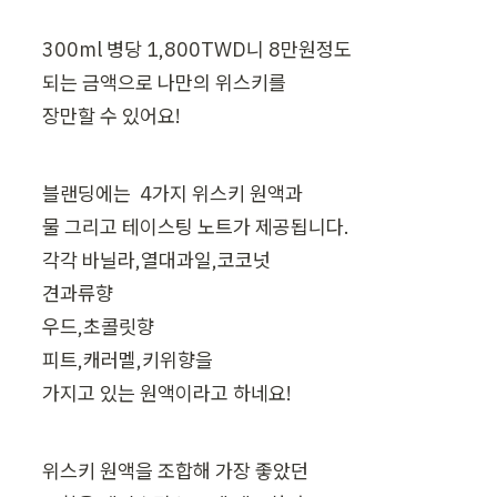
300ml 병당 1,800TWD니 8만원정도

되는 금액으로 나만의 위스키를

장만할 수 있어요!
블랜딩에는  4가지 위스키 원액과

물 그리고 테이스팅 노트가 제공됩니다.

각각 바닐라,열대과일,코코넛

견과류향

우드,초콜릿향

피트,캐러멜,키위향을

가지고 있는 원액이라고 하네요!
위스키 원액을 조합해 가장 좋았던
