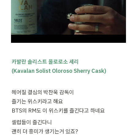
카발란 솔리스트 올로로소 셰리

(Kavalan Solist Oloroso Sherry Cask)
헤어질 결심의 박찬욱 감독이

즐기는 위스키라고 해요

셀럽들이 즐긴다니

괜히 더 흥미가 생기는거 있죠?