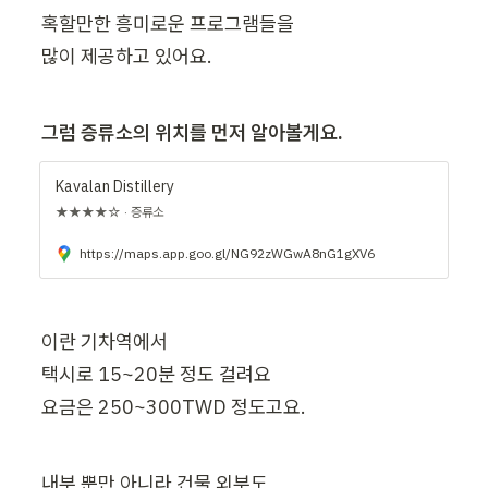
혹할만한 흥미로운 프로그램들을

많이 제공하고 있어요.
그럼 증류소의 위치를 먼저 알아볼게요.
Kavalan Distillery
★★★★☆ · 증류소
https://maps.app.goo.gl/NG92zWGwA8nG1gXV6
이란 기차역에서 

택시로 15~20분 정도 걸려요

요금은 250~300TWD 정도고요.
내부 뿐만 아니라 건물 외부도
