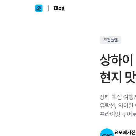
|
Blog
추천플랜
상하이 
현지 
상해 핵심 여행
유람선, 와이탄 
프라이빗 투어로
요모매거진