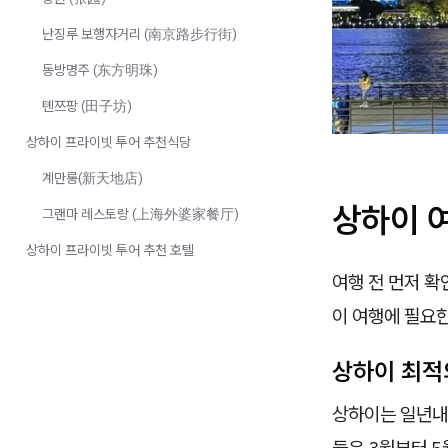
난징루 보행자거리 (南京路步行街)
동방명주 (东方明珠)
톈쯔팡 (田子坊)
상하이 프라이빗 투어 추천식당
계만롱(新天地店)
상하이 
그랜마 레스토랑 (上海外婆家餐厅)
상하이 프라이빗 투어 추천 호텔
여행 전 먼저 확
이 여행에 필요
상하이 최적
상하이는 일년내
들은 3월부터 5