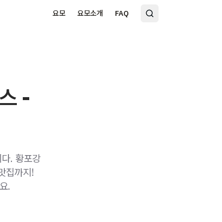
요모
요모소개
FAQ
스 -
니다. 황포강
 맛집까지!
요.