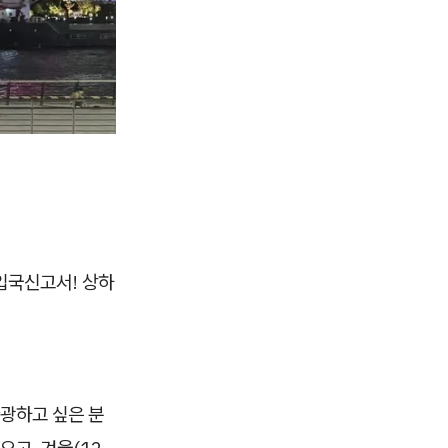
 입국신고서! 상하
광하고 싶은 분
오고, 겨울(12-