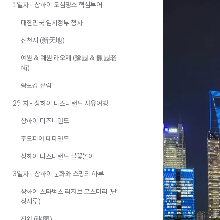
1일차 - 상하이 도심명소 핵심투어
대한민국 임시정부 청사
신천지 (新天地)
예원 & 예원 라오제 (豫园 & 豫园老
街)
황포강 유람
2일차 - 상하이 디즈니랜드 자유여행
상하이 디즈니랜드
주토피아 테마랜드
상하이 디즈니랜드 불꽃놀이
3일차 - 상하이 문화와 쇼핑의 하루
상하이 스타벅스 리저브 로스터리 (난
징시루)
장원 (张园)