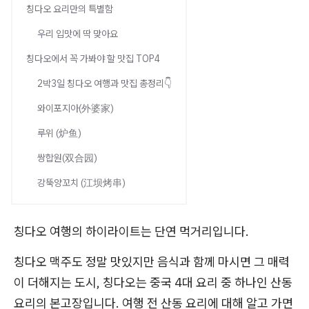
칭다오 요리만의 특별함
우리 입맛에 딱 맞아요
칭다오에서 꼭 가봐야 할 맛집 TOP4
2박3일 칭다오 여행과 맛집 총정리👇
와이포지아(外婆家)
루위 (炉鱼)
쌍합원(双合园)
강뚝양꼬치 (江坝烤串)
칭다오 여행의 하이라이트는 단연 먹거리입니다.
칭다오 맥주도 정말 맛있지만 음식과 함께 마시면 그 매력
이 더해지는 도시, 칭다오는 중국 4대 요리 중 하나인 산동
요리의 본고장입니다. 여행 전 산동 요리에 대해 알고 가면