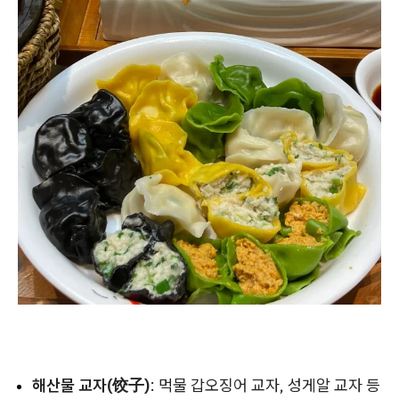
해산물 교자(饺子)
: 먹물 갑오징어 교자, 성게알 교자 등