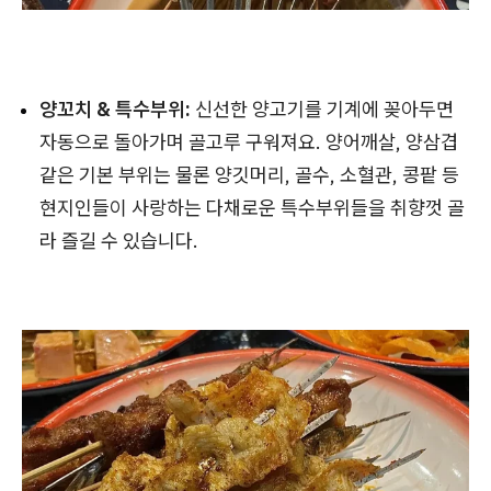
양꼬치 & 특수부위:
신선한 양고기를 기계에 꽂아두면
자동으로 돌아가며 골고루 구워져요. 양어깨살, 양삼겹
같은 기본 부위는 물론 양깃머리, 골수, 소혈관, 콩팥 등
현지인들이 사랑하는 다채로운 특수부위들을 취향껏 골
라 즐길 수 있습니다.