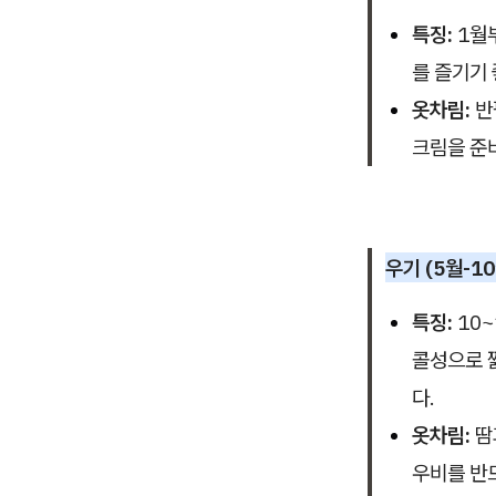
특징:
1월부
를 즐기기
옷차림:
반
크림을 준
우기 (5월-10
특징:
10~
콜성으로 
다.
옷차림:
땀
우비를 반