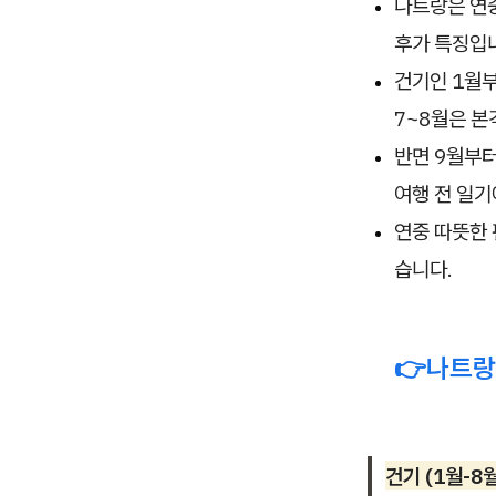
나트랑은 연중
후가 특징입
건기인 1월부
7~8월은 
반면 9월부터
여행 전 일기
연중 따뜻한 
습니다.
👉나트랑
건기 (1월-8월