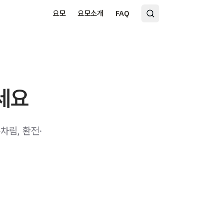
요모
요모소개
FAQ
세요
차림, 환전·