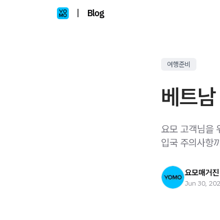
|
Blog
여행준비
베트남
요모 고객님을 위
입국 주의사항까
요모매거진
Jun 30, 20