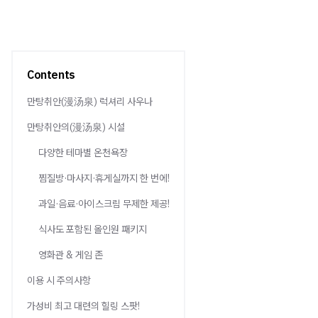
Contents
만탕취안(漫汤泉) 럭셔리 사우나
만탕취안의(漫汤泉) 시설
다양한 테마별 온천욕장
찜질방·마사지·휴게실까지 한 번에!
과일·음료·아이스크림 무제한 제공!
식사도 포함된 올인원 패키지
영화관 & 게임 존
이용 시 주의사항
가성비 최고 대련의 힐링 스팟!