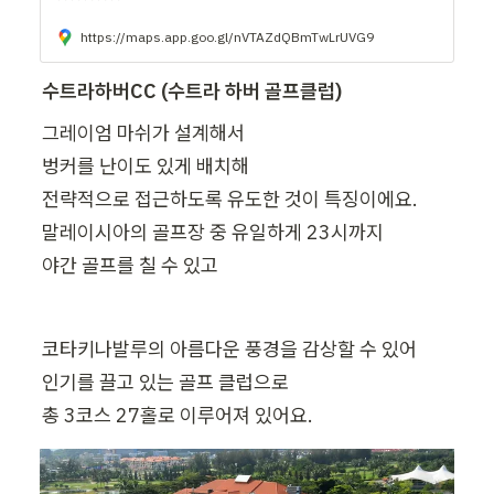
https://maps.app.goo.gl/nVTAZdQBmTwLrUVG9
수트라하버CC (수트라 하버 골프클럽)
그레이엄 마쉬가 설계해서

벙커를 난이도 있게 배치해

전략적으로 접근하도록 유도한 것이 특징이에요.

말레이시아의 골프장 중 유일하게 23시까지

야간 골프를 칠 수 있고
코타키나발루의 아름다운 풍경을 감상할 수 있어

인기를 끌고 있는 골프 클럽으로

총 3코스 27홀로 이루어져 있어요.