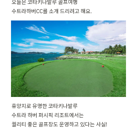
오늘은 코타키나발루 골프여행

수트라하버CC를 소개 드리려고 해요.
휴양지로 유명한 코타키나발루

수트라 하버 퍼시픽 리조트에서는

퀄리티 좋은 골프장도 운영하고 있다는 사실!