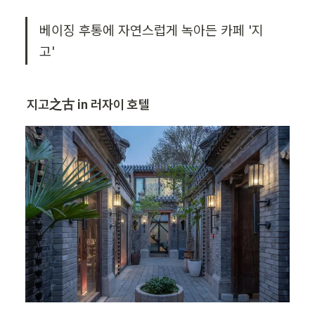
베이징 후통에 자연스럽게 녹아든 카페 '지
고'
지고之古 in 러자이 호텔