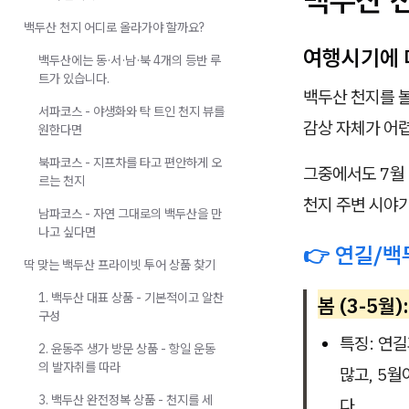
백두산 천지 어디로 올라가야 할까요?
여행시기에 
백두산에는 동·서·남·북 4개의 등반 루
트가 있습니다.
백두산 천지를 
서파코스 - 야생화와 탁 트인 천지 뷰를
감상 자체가 어렵
원한다면
북파코스 - 지프차를 타고 편안하게 오
그중에서도 7월 
르는 천지
천지 주변 시야가
남파코스 - 자연 그대로의 백두산을 만
나고 싶다면
👉 연길/백
딱 맞는 백두산 프라이빗 투어 상품 찾기
1. 백두산 대표 상품 - 기본적이고 알찬
봄 (3-5월)
구성
특징: 연
2. 윤동주 생가 방문 상품 - 항일 운동
의 발자취를 따라
많고, 5
3. 백두산 완전정복 상품 - 천지를 세
다.