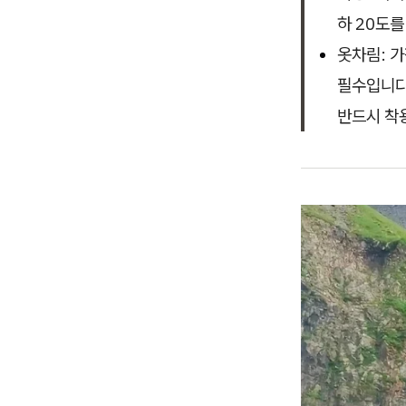
하 20도
옷차림: 가
필수입니다
반드시 착