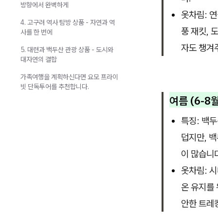
방향에서 완벽하게
옷차림: 
4. 고구려 역사 탐방 상품 - 자연과 역
풍 재킷, 
사를 한 번에
자도 챙겨
5. 대련과 백두산 관광 상품 - 도시와
대자연의 결합
가족여행을 계획하신다면 요모 프라이
빗 단독투어를 추천합니다.
여름 (6-8월
특징: 백두
덥지만, 
이 많습니
옷차림: 시
온 유지를
안한 트레