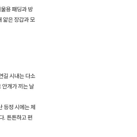
겨울용 패딩과 방
해 얇은 장갑과 모
 연길 시내는 다소
 안개가 끼는 날
산 등정 시에는 체
다. 튼튼하고 편