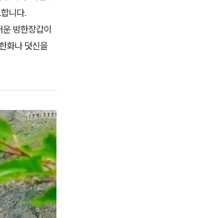
요합니다.
두꺼운 방한장갑이
방한화나 덧신을