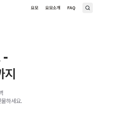
요모
요모소개
FAQ
 -
까지
벽
선물하세요.